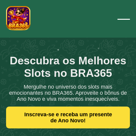
❄
❄
❄
❄
❄
❄
❄
Descubra os Melhores
❄
❄
Slots no BRA365
Mergulhe no universo dos slots mais
emocionantes no BRA365. Aproveite o bônus de
Ano Novo e viva momentos inesquecíveis.
Inscreva-se e receba um presente
de Ano Novo!