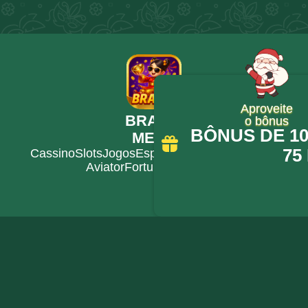
Aproveite
BRA365
o bônus
BÔNUS DE 100
MENU
75
Cassino
Slots
Jogos
Esporte
Bônus
Login
Baixar
Aviator
Fortune Tiger
Blog