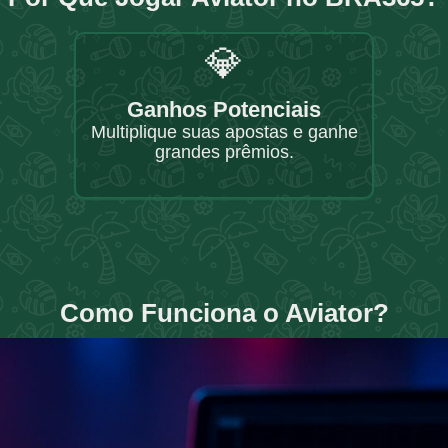
💎
Ganhos Potenciais
Multiplique suas apostas e ganhe
grandes prêmios.
Como Funciona o Aviator?