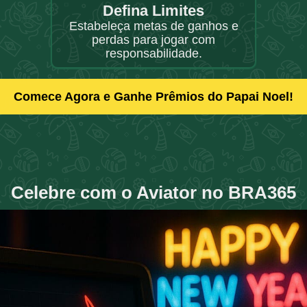
Defina Limites
Estabeleça metas de ganhos e
perdas para jogar com
responsabilidade.
Comece Agora e Ganhe Prêmios do Papai Noel!
Celebre com o Aviator no BRA365