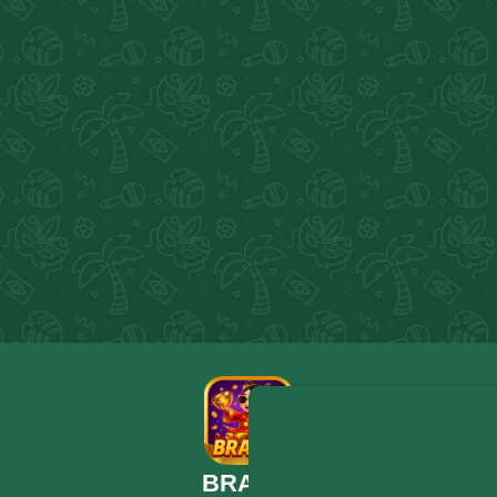
BRA365