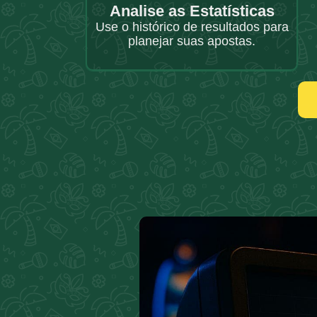
Analise as Estatísticas
Use o histórico de resultados para
planejar suas apostas.