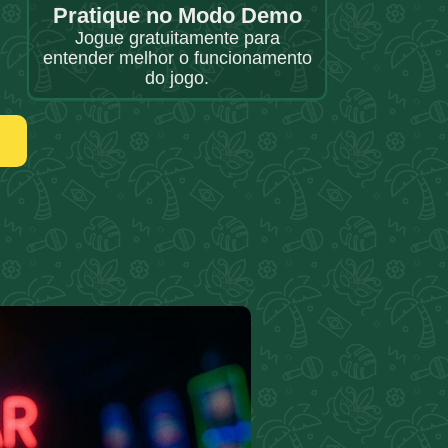
Pratique no Modo Demo
Jogue gratuitamente para
entender melhor o funcionamento
do jogo.