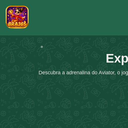
❄
❄
❄
❄
Exp
❄
Descubra a adrenalina do Aviator, o j