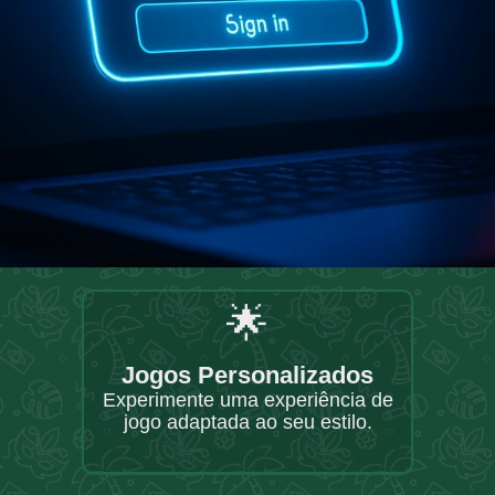
🌟
Jogos Personalizados
Experimente uma experiência de
jogo adaptada ao seu estilo.