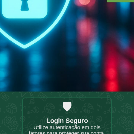
🛡
Login Seguro
Utilize autenticação em dois
fatores para proteger sua conta.