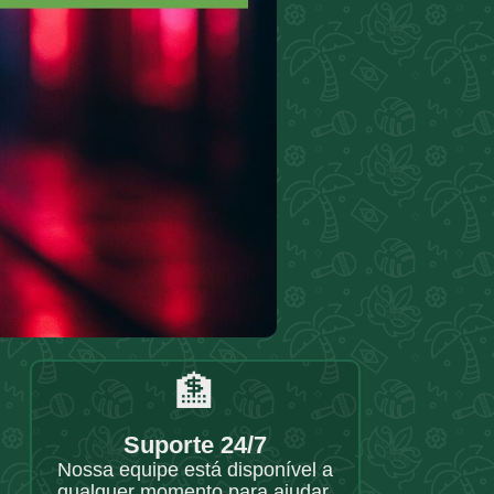
🏦
Suporte 24/7
Nossa equipe está disponível a
qualquer momento para ajudar.