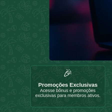
🎉
Promoções Exclusivas
Acesse bônus e promoções
exclusivas para membros ativos.