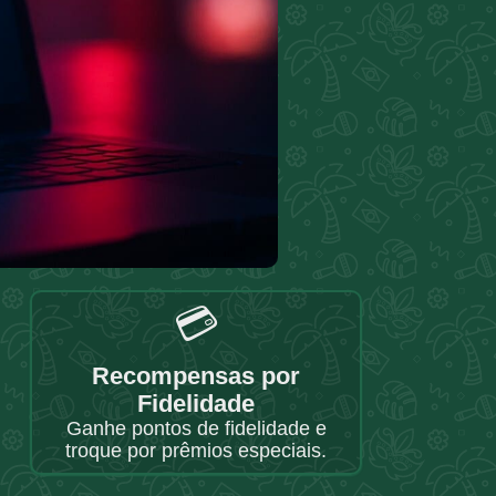
💳
Recompensas por
Fidelidade
Ganhe pontos de fidelidade e
troque por prêmios especiais.