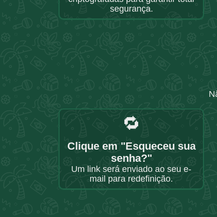
segurança.
Nã
🔁
Clique em "Esqueceu sua
senha?"
Um link será enviado ao seu e-
mail para redefinição.