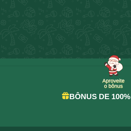
Aproveite
o bônus
BÔNUS DE 100% +
ger
Blog