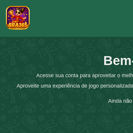
❄
❄
❄
❄
Bem-
Acesse sua conta para aproveitar o mel
Aproveite uma experiência de jogo personalizad
Ainda não