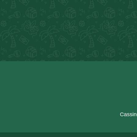
Cassin